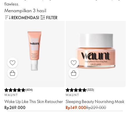
flawless.
Menampilkan 3 hasil
REKOMENDASI
FILTER
(
604
)
(
322
)
WAUNT
WAUNT
Woke Up Like This Skin Retoucher
Sleeping Beauty Nourishing Mask
Rp269.000
Rp149.000
Rp229.000