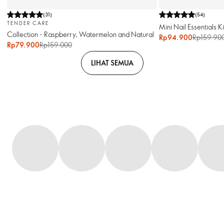
(
31
)
(
54
)
TENDER CARE
Mini Nail Essentials Ki
Collection - Raspberry, Watermelon and Natural
Rp94.900
Rp159.90
Rp79.900
Rp159.000
LIHAT SEMUA