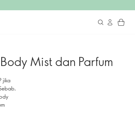
 Body Mist dan Parfum
 jika
 Sebab,
Body
rum