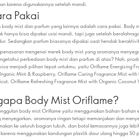
an karena digunakannya setelah mandi.
ara Pakai
body mist dan parfum yang lainnya adalah cara pakai. Body m
ak hanya bisa dipakai usai mandi, tapi juga setelah berolahrag
dur. Sedangkan parfum biasanya dipakai saat hendak beraktivi
 penasaran mengenai merek body mist yang aromanya menyeg
ngetahui perbedaan body mist dan parfum di atas? Nah, prod
i bisa menjadi pilihan tepat untukmu, yaitu Oriflame Energising F
Organic Mint & Raspberry, Oriflame Caring Fragrance Mist with
cot, Oriflame Refreshing Fragrance Mist with Organic Coconut
apa Body Mist Oriflame?
unggulan body mist Oriflame yaitu menggunakan bahan-bahan e
g menyegarkan, aromanya ringan tetapi memanjakan dan meny
akan ke seluruh bagian tubuh, dan botol kemasannya juga leb
 karena menggunakan kandungan plastik daur ulang hingga 50 