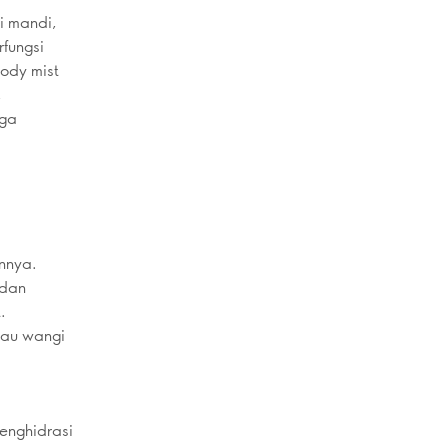
i mandi,
fungsi
ody mist
,
rga
nnya.
 dan
.
tau wangi
enghidrasi