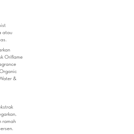
ist
a atau
tas.
arkan
uk Oriflame
ragrance
 Organic
 Water &
kstrak
egarkan,
ih ramah
persen.