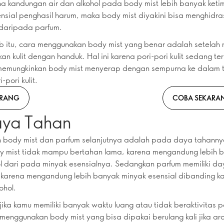
ena kandungan air dan alkohol pada body mist lebih banyak ket
nsial penghasil harum, maka body mist diyakini bisa menghidrasi
 daripada parfum.
b itu, cara menggunakan body mist yang benar adalah setelah
an kulit dengan handuk. Hal ini karena pori-pori kulit sedang te
memungkinkan body mist menyerap dengan sempurna ke dalam 
-pori kulit.
ARANG
COBA SEKARA
aya Tahan
 body mist dan parfum selanjutnya adalah pada daya tahann
y mist tidak mampu bertahan lama, karena mengandung lebih b
l dari pada minyak esensialnya. Sedangkan parfum memiliki d
a karena mengandung lebih banyak minyak esensial dibanding 
ohol.
jika kamu memiliki banyak waktu luang atau tidak beraktivitas 
menggunakan body mist yang bisa dipakai berulang kali jika a