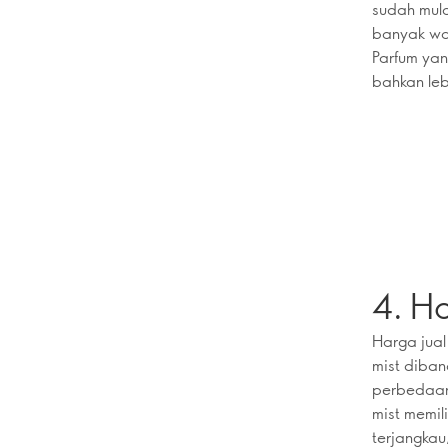
sudah mula
banyak wa
Parfum yan
bahkan leb
4. H
Harga jual
mist diban
perbedaann
mist memil
terjangkau