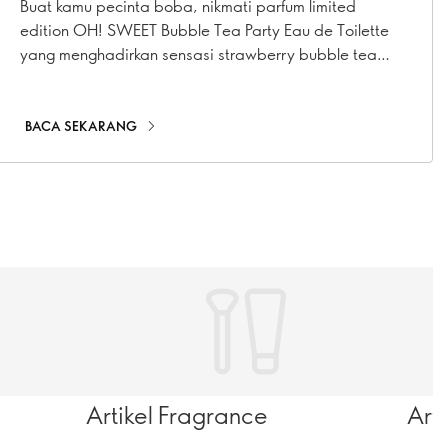
Fun
Buat kamu pecinta boba, nikmati parfum limited
edition OH! SWEET Bubble Tea Party Eau de Toilette
yang menghadirkan sensasi strawberry bubble tea
dalam setiap semprotan.
BACA SEKARANG
Artikel Fragrance
Art