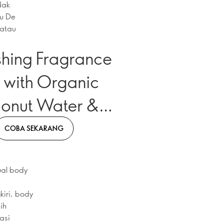
dak
u De
 atau
shing Fragrance
 with Organic
onut Water &
Melon
COBA SEKARANG
ual body
kiri, body
ih
asi