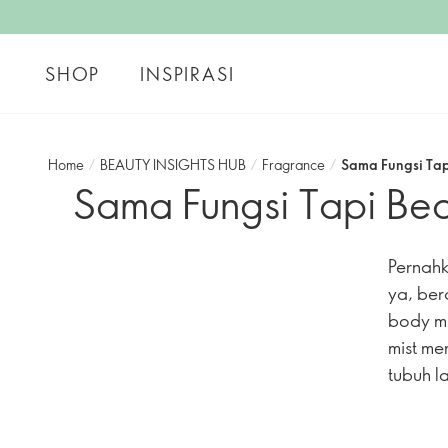
SHOP
INSPIRASI
Home
/
BEAUTY INSIGHTS HUB
/
Fragrance
/
Sama Fungsi Tap
Sama Fungsi Tapi Bed
Pernahk
ya, ber
body mi
mist me
tubuh l