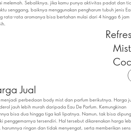
i melemah. Sebaliknya, jika kamu punya aktivitas padat dan ti
ktu senggang, baiknya menggunakan pengharum tubuh jenis Ea
g rata-rata aromanya bisa bertahan mulai dari 4 hingga 6 jam
ih.
Refre
Mist
Coc
arga Jual
 menjadi perbedaan body mist dan parfum berikutnya. Harga j
derol jauh lebih murah daripada Eau De Parfum. Kemungkinan
ya bisa dua hingga tiga kali lipatnya. Namun, tak bisa dipung
iki penggemarnya tersendiri. Hal tersebut dikarenakan harga leb
, harumnya ringan dan tidak menyengat, serta memberikan sens