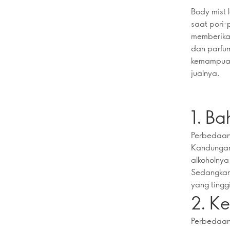
Body mist 
saat pori-
memberika
dan parfu
kemampuan
jualnya.
1. B
Perbedaan
Kandungan 
alkoholnya
Sedangkan 
yang tingg
2. K
Perbedaan