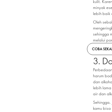
kulit. Kar
minyak ese
lebih baik
Oleh seba
mengeringk
sehingga 
melalui pori
COBA SEK
3. D
Perbedaan
harum bod
dan alkoho
lebih lam
air dan alk
Sehingga, 
kamu bisa 