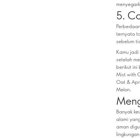
menyegark
5. C
Perbedaan 
ternyata t
sebelum ti
Kamu jadi
setelah me
berikut in
Mist with 
Oat & Apri
Melon.
Meng
Banyak ke
alami yan
aman digun
lingkungan