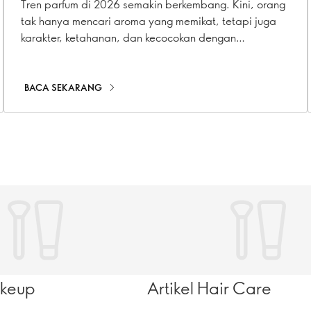
dengan Dua Pilihan Ini
Tren parfum di 2026 semakin berkembang. Kini, orang
tak hanya mencari aroma yang memikat, tetapi juga
karakter, ketahanan, dan kecocokan dengan
kepribadian. Parfum pun beralih dari sekadar
pelengkap menjadi bagian dari gaya hidup.
BACA SEKARANG
akeup
Artikel Hair Care