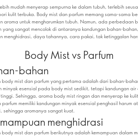
lebih mudah menyerap sempurna ke dalam tubuh, terlebih seusa
pori kulit terbuka. Body mist dan parfum memang sama-sama ber
n aroma untuk mengharumkan tubuh. Namun, ada perbedaan b
m yang sangat mencolok di antaranya kandungan bahan-bahan
 menghidrasi, daya tahannya, cara pakai, tak ketinggalan ha
Body Mist vs Parfum
ahan-bahan
 body mist dan parfum yang pertama adalah dari bahan-baha
minyak esensial pada body mist sedikit, tetapi kandungan air
 tinggi. Sehingga, aroma body mist ringan dan menyerap ke kulit
parfum memiliki kandungan minyak esensial penghasil harum a
i, sehingga aromanya sangat kuat.
emampuan menghidrasi
 body mist dan parfum berikutnya adalah kemampuan dalam m