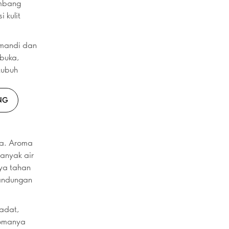
imbang
 kulit
 mandi dan
rbuka,
tubuh
NG
ya. Aroma
anyak air
aya tahan
kandungan
padat,
romanya