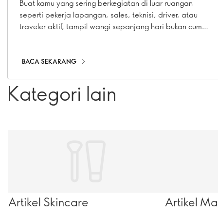
yang Cocok untukmu
Buat kamu yang sering berkegiatan di luar ruangan
seperti pekerja lapangan, sales, teknisi, driver, atau
traveler aktif, tampil wangi sepanjang hari bukan cuma
soal penampilan, tetapi juga soal rasa percaya diri.
BACA SEKARANG
Kategori lain
Artikel Skincare
Artikel M