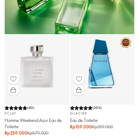
(
451
)
(
2013
)
ECLAT
GLACIER
Homme Weekend Azur Eau de
Eau de Toilette
Toilette
Rp159.000
Rp359.000
Rp259.000
Rp579.000