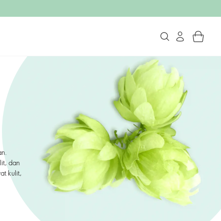
an.
it, dan
 kulit,