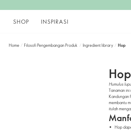
SHOP
INSPIRASI
Home
/
Filosofi Pengembangan Produk
/
Ingredient library
/
Hop
Hop
Humulus lupu
Tanaman ini
Kandungan fl
membantu me
itulah menga
Manf
Hop dapa