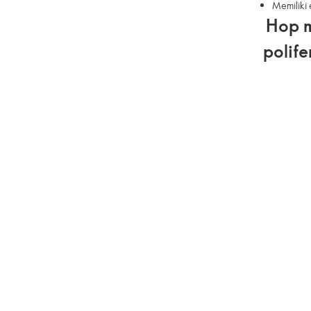
Memiliki
Hop m
polif