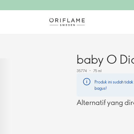
baby O Di
35774
75 ml
Produk ini sudah tidak
bagus!
Alternatif yang d