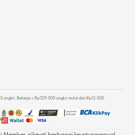
 ongkir. Belanja < Rp329.000 ongkir mulai dari Rp12.500.
 Member, nikmati berbagai keuntungannya!