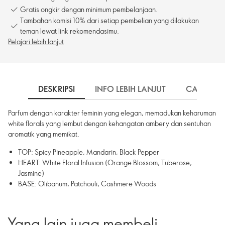
Gratis ongkir dengan minimum pembelanjaan.
Tambahan komisi 10% dari setiap pembelian yang dilakukan
teman lewat link rekomendasimu.
Pelajari lebih lanjut
DESKRIPSI
INFO LEBIH LANJUT
CARA PE
Parfum dengan karakter feminin yang elegan, memadukan keharuman
white florals yang lembut dengan kehangatan ambery dan sentuhan
aromatik yang memikat.
TOP: Spicy Pineapple, Mandarin, Black Pepper
HEART: White Floral Infusion (Orange Blossom, Tuberose,
Jasmine)
BASE: Olibanum, Patchouli, Cashmere Woods
Yang lain juga membeli