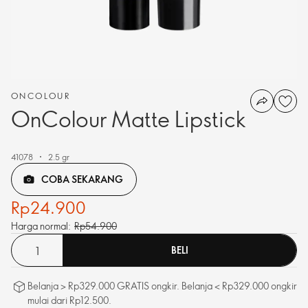
ONCOLOUR
OnColour Matte Lipstick
41078
2.5 gr
COBA SEKARANG
Rp24.900
Harga normal:
Rp54.900
BELI
Belanja > Rp329.000 GRATIS ongkir. Belanja < Rp329.000 ongkir
mulai dari Rp12.500.