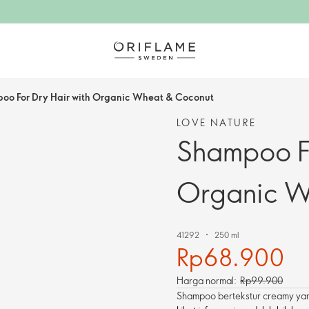
oo For Dry Hair with Organic Wheat & Coconut
LOVE NATURE
Shampoo Fo
Organic W
41292
250 ml
Rp68.900
Harga normal:
Rp99.900
Shampoo bertekstur creamy yan