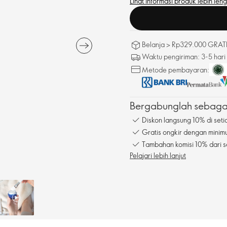
Lihat informasi produk lebih len
Belanja > Rp329.000 GRATIS
Waktu pengiriman: 3-5 hari
Metode pembayaran:
Bergabunglah sebagai
Diskon langsung 10% di seti
Gratis ongkir dengan mini
Tambahan komisi 10% dari s
Pelajari lebih lanjut