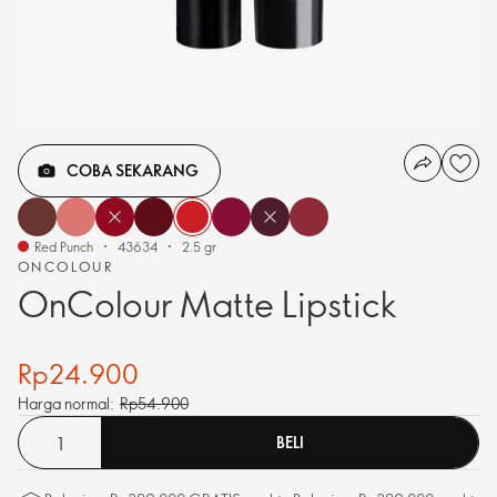
COBA SEKARANG
Red Punch
43634
2.5 gr
ONCOLOUR
OnColour Matte Lipstick
Rp24.900
Harga normal:
Rp54.900
BELI