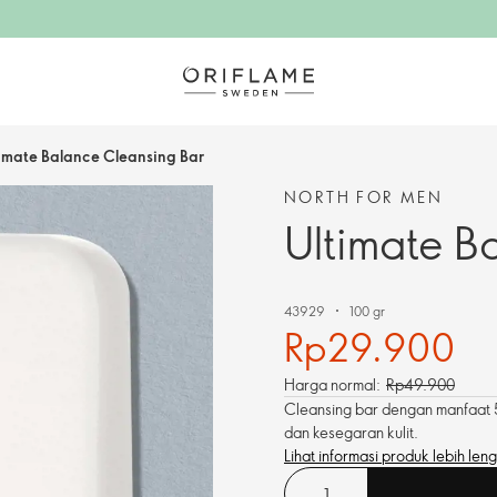
imate Balance Cleansing Bar
NORTH FOR MEN
Ultimate B
43929
100 gr
Rp29.900
Harga normal:
Rp49.900
Cleansing bar dengan manfaat 
dan kesegaran kulit.
Lihat informasi produk lebih len