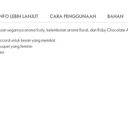
INFO LEBIH LANJUT
CARA PENGGUNAAN
BAHAN
n segarnya aroma fruity, kelembutan aroma floral, dan Ruby Chocolate 
accord untuk kesan yang memikat
uquet yang feminin
ami