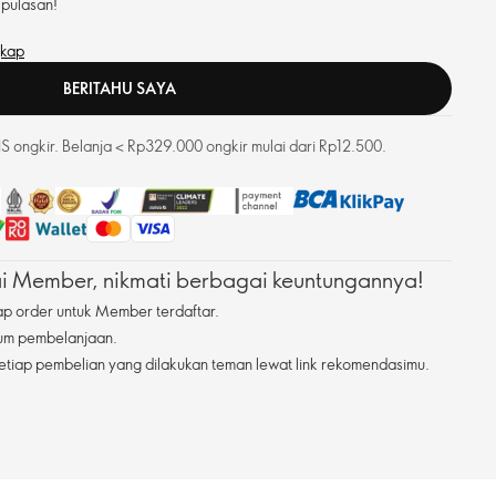
 pulasan!
rempuan usia 18-35 tahun
gkap
BERITAHU SAYA
 ongkir. Belanja < Rp329.000 ongkir mulai dari Rp12.500.
 Member, nikmati berbagai keuntungannya!
ap order untuk Member terdaftar.
mum pembelanjaan.
etiap pembelian yang dilakukan teman lewat link rekomendasimu.