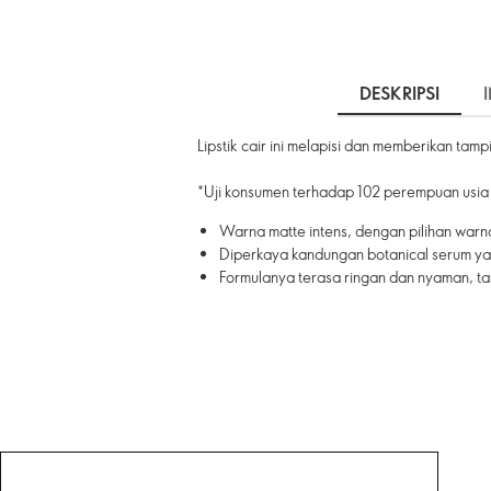
DESKRIPSI
Lipstik cair ini melapisi dan memberikan ta
*Uji konsumen terhadap 102 perempuan usia
Warna matte intens, dengan pilihan wa
Diperkaya kandungan botanical serum yang
Formulanya terasa ringan dan nyaman, ta