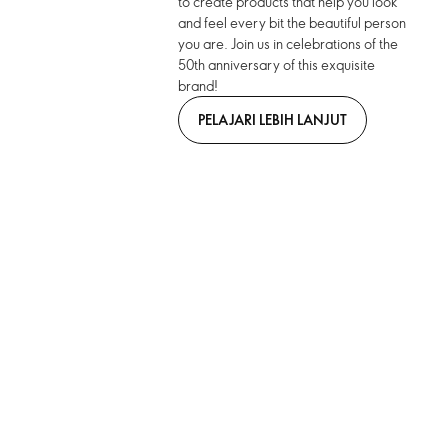
to create products that help you look
and feel every bit the beautiful person
you are. Join us in celebrations of the
50th anniversary of this exquisite
brand!
PELAJARI LEBIH LANJUT