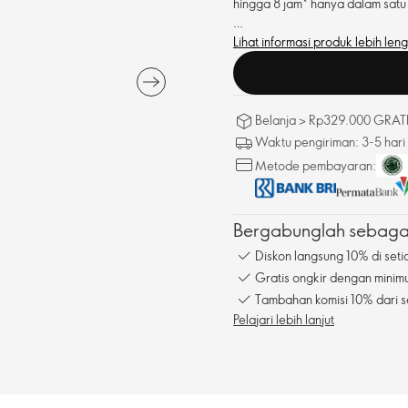
hingga 8 jam* hanya dalam satu
*Uji konsumen terhadap 102 pe
Lihat informasi produk lebih len
Belanja > Rp329.000 GRATIS
Waktu pengiriman: 3-5 hari
Metode pembayaran:
Bergabunglah sebagai
Diskon langsung 10% di seti
Gratis ongkir dengan mini
Tambahan komisi 10% dari s
Pelajari lebih lanjut