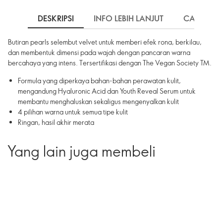
DESKRIPSI
INFO LEBIH LANJUT
CARA PE
Butiran pearls selembut velvet untuk memberi efek rona, berkilau,
dan membentuk dimensi pada wajah dengan pancaran warna
bercahaya yang intens. Tersertifikasi dengan The Vegan Society TM.
Formula yang diperkaya bahan-bahan perawatan kulit,
mengandung Hyaluronic Acid dan Youth Reveal Serum untuk
membantu menghaluskan sekaligus mengenyalkan kulit
4 pilihan warna untuk semua tipe kulit
Ringan, hasil akhir merata
Yang lain juga membeli