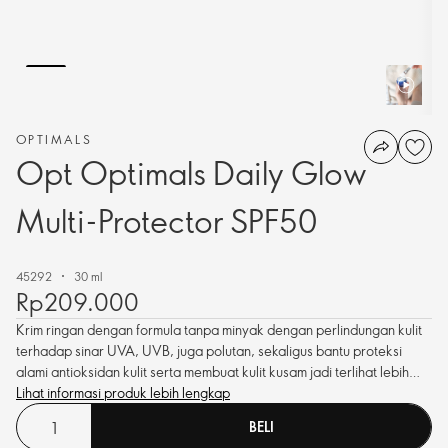
OPTIMALS
Opt Optimals Daily Glow
Multi-Protector SPF50
45292
30 ml
Rp209.000
Krim ringan dengan formula tanpa minyak dengan perlindungan kulit
terhadap sinar UVA, UVB, juga polutan, sekaligus bantu proteksi
alami antioksidan kulit serta membuat kulit kusam jadi terlihat lebih
glowing. Cepat menyerap dan tidak menimbulkan white cast.
Lihat informasi produk lebih lengkap
BELI