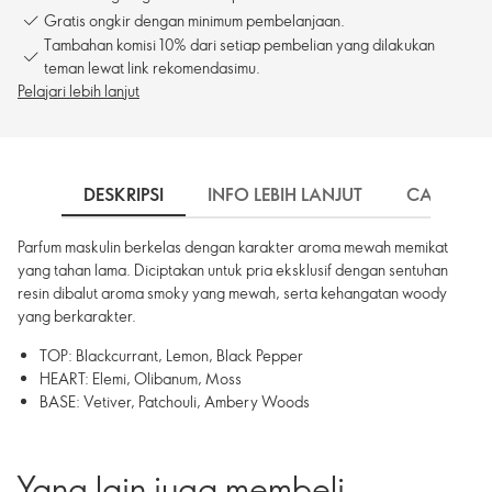
Gratis ongkir dengan minimum pembelanjaan.
Tambahan komisi 10% dari setiap pembelian yang dilakukan
teman lewat link rekomendasimu.
Pelajari lebih lanjut
DESKRIPSI
INFO LEBIH LANJUT
CARA PE
Parfum maskulin berkelas dengan karakter aroma mewah memikat
yang tahan lama. Diciptakan untuk pria eksklusif dengan sentuhan
resin dibalut aroma smoky yang mewah, serta kehangatan woody
yang berkarakter.
TOP: Blackcurrant, Lemon, Black Pepper
HEART: Elemi, Olibanum, Moss
BASE: Vetiver, Patchouli, Ambery Woods
Yang lain juga membeli