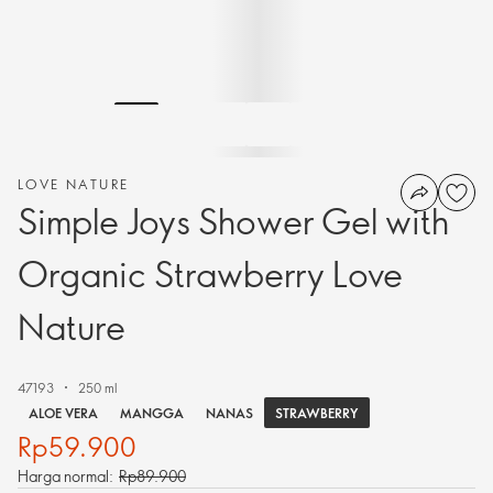
LOVE NATURE
Simple Joys Shower Gel with
Organic Strawberry Love
Nature
47193
250 ml
STRAWBERRY
ALOE VERA
MANGGA
NANAS
Rp59.900
Harga normal:
Rp89.900