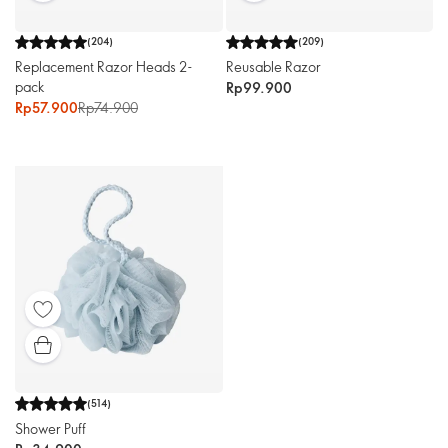
(
204
)
(
209
)
Replacement Razor Heads 2-
Reusable Razor
pack
Rp99.900
Rp57.900
Rp74.900
(
514
)
Shower Puff