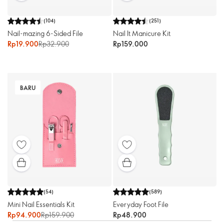
(
104
)
(
251
)
Nail-mazing 6-Sided File
Nail It Manicure Kit
Rp19.900
Rp32.900
Rp159.000
BARU
(
54
)
(
589
)
Mini Nail Essentials Kit
Everyday Foot File
Rp94.900
Rp159.900
Rp48.900