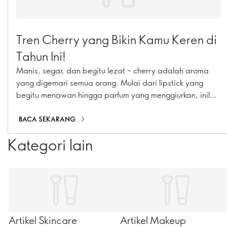
Tren Cherry yang Bikin Kamu Keren di
Tahun Ini!
Manis, segar, dan begitu lezat – cherry adalah aroma
yang digemari semua orang. Mulai dari lipstick yang
begitu menawan hingga parfum yang menggiurkan, inilah
aroma favorit yang ada di mana saja. Cari tahu lebih
banyak tentang tren #cherrycore di sini.
BACA SEKARANG
Kategori lain
Artikel Skincare
Artikel Makeup