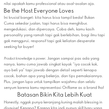
nilai apakah kamu professional atau asal-asalan aja.
Be the Host Everyone Loves
Ini krusial banget: kita harus bisa tampil beda! Bukan
Cuma sekedar jualan, tapi harus bisa menghibur,
mengedukasi, dan dipercaya. Coba deh, kamu kasih
personality yang ramah tapi gak berlebihan, bagi ilmu tapi
gak menggurui, responsif tapi gak keliatan desperate
seeking for buyer!
. Jangan sampai pas ada yang
Product knowledge is power
nanya, kamu cuma jawab singkat kayak “iya cocok kok,
ayo beli ya” tapi jawab dengan detail seperti kenapa
cocok, bahan apa yang bekerja, dan tips pemakaiannya.
Plus, jangan lupa untuk tampilkan wajahmu dan selalu
senyum karena kamu representasi Oriflame as a brand lho!
Batasan Bikin Kita Lebih Kuat
Honestly, nggak punya keranjang kuning malah blessing in
disguise! Kenapa? Karena kita jadi punya skill baru yang