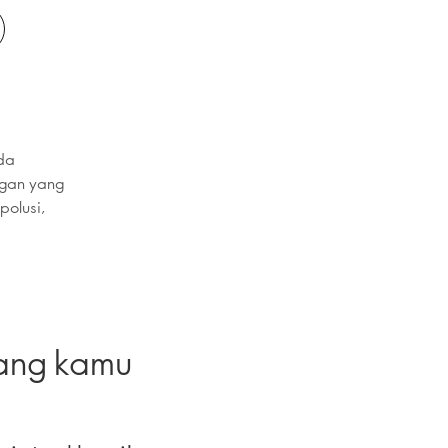
ada
ngan yang
polusi,
yang kamu