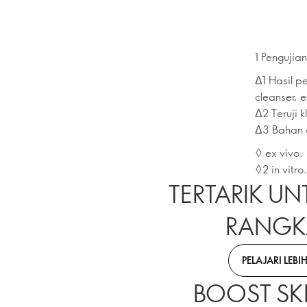
1 Penguji
Δ1 Hasil p
cleanser, 
Δ2 Teruji 
Δ3 Bahan ak
◊ ex vivo.
◊2 in vitro.
TERTARIK U
RANGKA
PELAJARI LEBI
BOOST SK