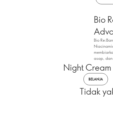
Bio 
Adva
Bio Re:Bar
Niacinami
membiarkan 
asap, dan 
Night Cream 
BELANJA
Tidak ya