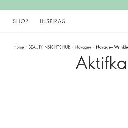
SHOP
INSPIRASI
Home
/
BEAUTY INSIGHTS HUB
/
Novage+
/
Novage+ Wrinkle
Aktifka