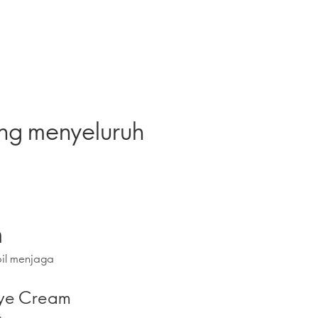
ang menyeluruh
m
bil menjaga
Eye Cream