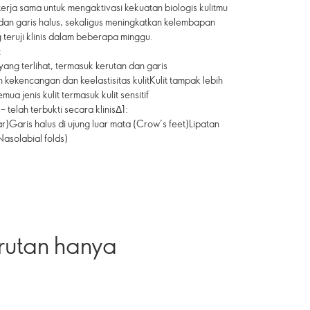
erja sama untuk mengaktivasi kekuatan biologis kulitmu
dan garis halus, sekaligus meningkatkan kelembapan
 teruji klinis dalam beberapa minggu.
:
ng terlihat, termasuk kerutan dan garis
 kekencangan dan keelastisitas kulitKulit tampak lebih
a jenis kulit termasuk kulit sensitif
 telah terbukti secara klinisΔ1:
ar)Garis halus di ujung luar mata (Crow’s feet)Lipatan
Nasolabial folds)
rutan hanya