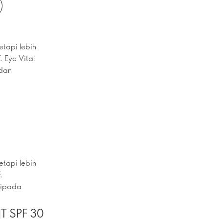
etapi lebih
. Eye Vital
 dan
etapi lebih
.
ripada
T SPF 30