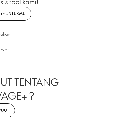
is tool kami!
ARE UNTUKMU
nakan
saja.
JUT TENTANG
VAGE+ ?
ANJUT