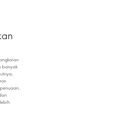
kan
Rangkaian
h banyak
jutnya,
ron
a penuaan,
 dan
lebih