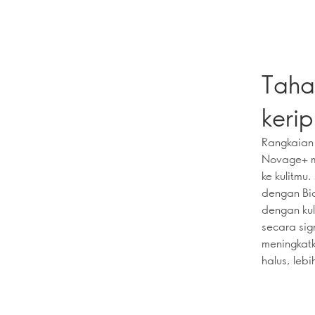
Taha
kerip
Rangkaian 
Novage+ m
ke kulitmu
dengan Bio
dengan kul
secara sig
meningkatk
halus, leb