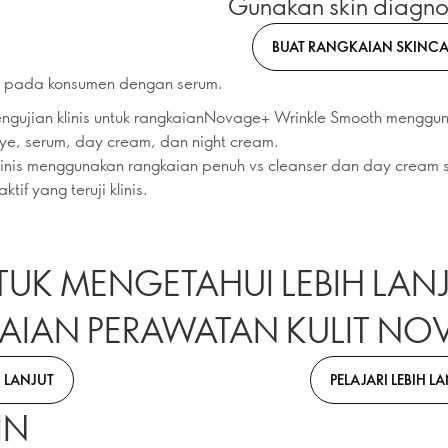
Gunakan skin diagnos
BUAT RANGKAIAN SKINC
an pada konsumen dengan serum.
engujian klinis untuk rangkaianNovage+ Wrinkle Smooth menggu
eye, serum, day cream, dan night cream.
klinis menggunakan rangkaian penuh vs cleanser dan day cream 
tif yang teruji klinis.
NTUK MENGETAHUI LEBIH LAN
IAN PERAWATAN KULIT NO
H LANJUT
PELAJARI LEBIH L
IN