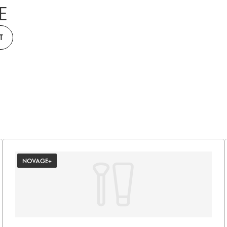
E
T
NOVAGE+