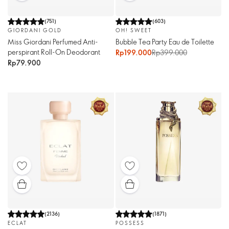
(
751
)
(
603
)
GIORDANI GOLD
OH! SWEET
Miss Giordani Perfumed Anti-
Bubble Tea Party Eau de Toilette
perspirant Roll-On Deodorant
Rp199.000
Rp399.000
Rp79.900
(
2136
)
(
1871
)
ECLAT
POSSESS