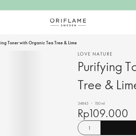
ying Toner with Organic Tea Tree & Lime
LOVE NATURE
Purifying 
Tree & Lim
34843
150 ml
Rp109.000