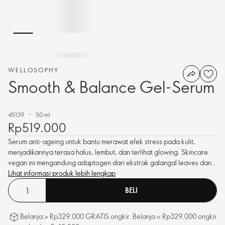
WELLOSOPHY
Smooth & Balance Gel-Serum
45139
50 ml
Rp519.000
Serum anti-ageing untuk bantu merawat efek stress pada kulit,
menjadikannya terasa halus, lembut, dan terlihat glowing. Skincare
vegan ini mengandung adaptogen dari ekstrak galangal leaves dan
schisandra berry, plus niacinamide.
Lihat informasi produk lebih lengkap
BELI
Belanja > Rp329.000 GRATIS ongkir. Belanja < Rp329.000 ongkir