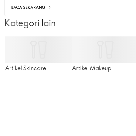
akhirnya, persahabatan ternyata sama krusialnya
BACA SEKARANG
dengan kesehatan mental. Jadi, apa yang menyebabkan
Kategori lain
persahabatan sangat penting?
Artikel Skincare
Artikel Makeup