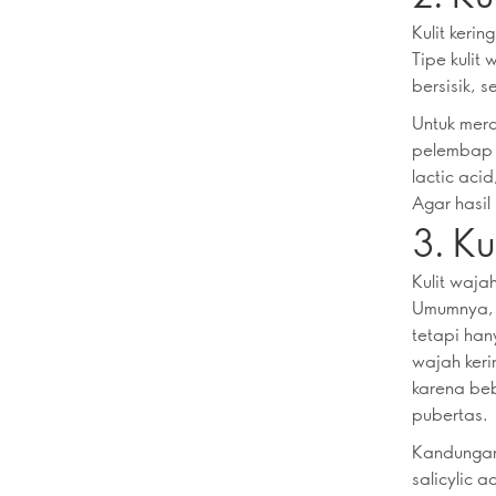
Kulit keri
Tipe kulit
bersisik, s
Untuk mer
pelembap 
lactic aci
Agar hasil 
3. K
Kulit waja
Umumnya, s
tetapi han
wajah kerin
karena beb
pubertas.
Kandungan 
salicylic a