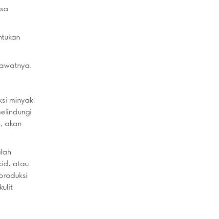
isa
ntukan
erawatnya.
ksi minyak
melindungi
n, akan
alah
cid, atau
produksi
ulit