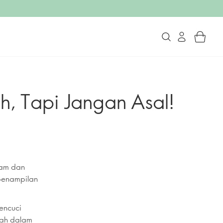
h, Tapi Jangan Asal!
sam dan
 penampilan
encuci
lah dalam