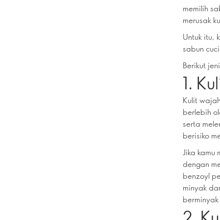
memilih sa
merusak ku
Untuk itu,
sabun cuci
Berikut je
1. Ku
Kulit waja
berlebih o
serta mele
berisiko m
Jika kamu 
dengan mem
benzoyl p
minyak dan
berminyak 
2. Ku