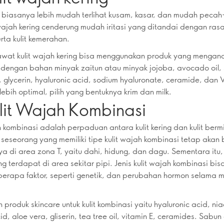
ng biasanya lebih mudah terlihat kusam, kasar, dan mudah peca
 wajah kering cenderung mudah iritasi yang ditandai dengan rasa
erta kulit kemerahan.
awat kulit wajah kering bisa menggunakan produk yang mengan
dengan bahan minyak zaitun atau minyak jojoba, avocado oil,
d, glycerin, hyaluronic acid, sodium hyaluronate, ceramide, dan 
lebih optimal, pilih yang bentuknya krim dan milk.
ulit Wajah Kombinasi
h kombinasi adalah perpaduan antara kulit kering dan kulit berm
eseorang yang memiliki tipe kulit wajah kombinasi tetap akan 
ya di area zona T, yaitu dahi, hidung, dan dagu. Sementara itu, 
g terdapat di area sekitar pipi. Jenis kulit wajah kombinasi bisa
erapa faktor, seperti genetik, dan perubahan hormon selama 
produk skincare untuk kulit kombinasi yaitu hyaluronic acid, ni
cid, aloe vera, gliserin, tea tree oil, vitamin E, ceramides. Sabun