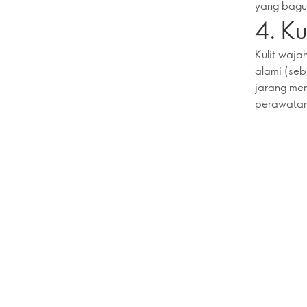
yang bagus
4. K
Kulit waja
alami (seb
jarang men
perawatann