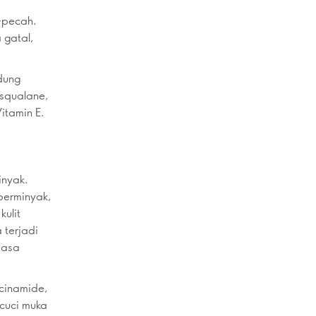
h-pecah.
 gatal,
dung
 squalane,
Vitamin E.
inyak.
berminyak,
kulit
 terjadi
masa
acinamide,
 cuci muka