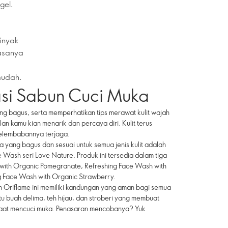
gel.
minyak
iasanya
mudah.
si Sabun Cuci Muka
g bagus, serta memperhatikan tips merawat kulit wajah
n kamu kian menarik dan percaya diri. Kulit terus
kelembabannya terjaga.
yang bagus dan sesuai untuk semua jenis kulit adalah
 Wash seri Love Nature. Produk ini tersedia dalam tiga
 with Organic Pomegranate, Refreshing Face Wash with
g Face Wash with Organic Strawberry.
h Oriflame ini memiliki kandungan yang aman bagi semua
itu buah delima, teh hijau, dan stroberi yang membuat
aat mencuci muka. Penasaran mencobanya? Yuk