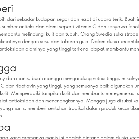
eri
ebih dari sekadar kudapan segar dan lezat di udara terik. Buah i
sumber antioksidan alami seperti vitamin C dan senyawa fenol
embantu melindungi kulit dan tubuh. Orang Swedia suka strobe
ikmatinya dengan susu dan taburan gula. Dalam dunia kecanti
antioksidan alaminya yang tinggi terkenal dapat membantu me
gga
icy dan manis, buah mangga mengandung nutrisi tinggi, misalny
 C dan riboflavin yang tinggi, yang semuanya baik digunakan un
kulit. Memperbaiki tampilan kulit dan membantu meregenerasi sel
siat antioksidan dan menenangkannya. Mangga juga disukai ka
ang manis, memberi sentuhan tropikal dalam produk kecantika
n.
pa
apa yang aromanya manis ini adalah bintang dalam dunia keca