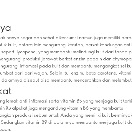
ya
ak hanya segar dan sehat dikonsumsi namun juga memiliki ber
tuk kulit, antara lain mengurangi kerutan, berkat kandungan ant
seperti lycopene, yang membantu melindungi kulit dari tanda 
 mengurangi produksi jerawat berkat enzim papain dan chymop
ngurangi inflamasi pada kulit dan membantu mengangkat sel kul
mbat pori-pori wajah. Selain itu, enzim, beta-carotene, vitam
di dalamnya disebut bisa membantu mencerahkan dan melembutka
kat
 lemak anti-inflamasi serta vitamin B5 yang menjaga kulit terh
ain itu alpukat juga mengandung vitamin B6 yang membantu
gkan produksi sebum untuk Anda yang memiliki kulit berminya
 Sedangkan vitamin B9 di dalamnya membantu menjaga kulit da
uaan.