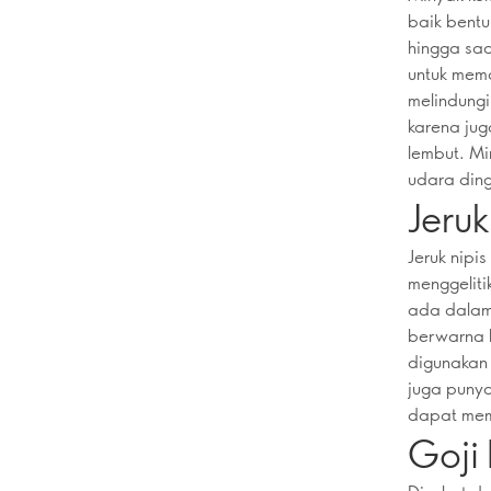
baik bentu
hingga saa
untuk mem
melindungi
karena jug
lembut. Mi
udara ding
Jeruk
Jeruk nip
menggelit
ada dalam
berwarna h
digunakan
juga punya
dapat mem
Goji 