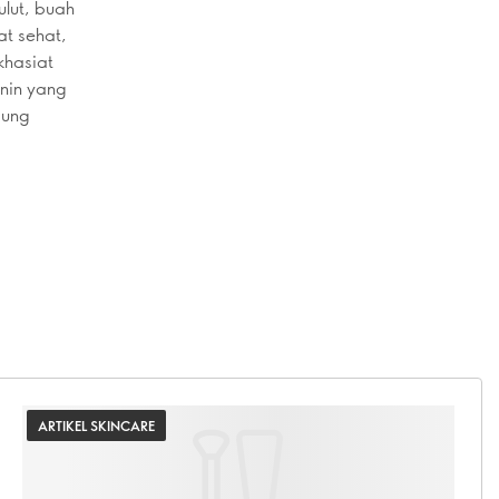
lut, buah
at sehat,
khasiat
anin yang
dung
ARTIKEL SKINCARE