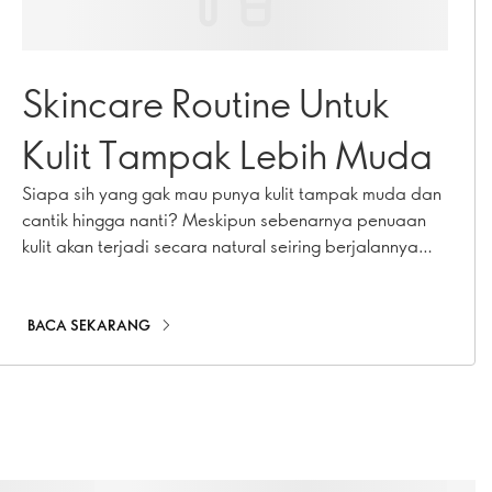
Skincare Routine Untuk
Kulit Tampak Lebih Muda
Siapa sih yang gak mau punya kulit tampak muda dan
cantik hingga nanti? Meskipun sebenarnya penuaan
kulit akan terjadi secara natural seiring berjalannya
waktu, sejatinya kamu bisa melakukan hal-hal yang
bisa menunjang kulit tampak muda lebih lama dengan
gaya hidup yang sehat. Pasalnya, gaya hidup yang
BACA SEKARANG
sehat seperti konsumsi makanan tinggi serat rendah
gula dan aktif bergerak dapat membantu menjaga kulit
dalam keadaan optimal. Namun, ada satu rutinitas
yang bisa bantu menjaga kulitmu untuk tampak lebih
fresh dan muda. Yuk, simak di sini!