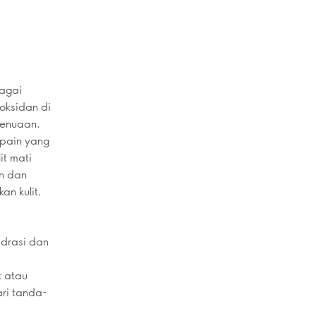
bagai
ioksidan di
penuaan.
apain yang
it mati
in dan
n kulit.
idrasi dan
k atau
ri tanda-