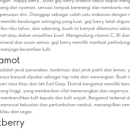
ngan “happy berry”, buah goji berry disebut-sebut dapat men
enang dan nyaman, sensasi tampak berenergi dan membantu m
 penuaan dini. Dianggap sebagai salah satu makanan dengan nu
a memiliki kandungan antiaging yang kuat, goji berry telah digun
ibu-ribu tahun, dan sekarang, buah ini banyak dikonsumsi seba
hat atau dalam smoothies bowl. Mengandung vitamin C, B1 dan 
ineral dan asam amino, goji berry memiliki manfaat perlindung
enjaga kecantikan kulit.
amot
dalah jeruk peranakan, kombinasi dari jeruk pahit dan lemon, 
nya banyak dipakai sebagai top note dari wewangian. Buah in
ri rasa khas dari teh Earl Grey. Ekstrak bergamot memiliki ka
yang tinggi, yang memberikan sifat menenangkan dan segarnya,
embersihkan kulit kepala dan kulit wajah. Bergamot terkenal 
merawat kekuatan dan pertumbuhan rambut, menampilkan ram
rkilau dan segar.
kberry