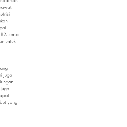
ghadirkan
erawat
trisi
akan
gai
B2, serta
an untuk
yang
i juga
ndungan
 juga
dapat
but yang