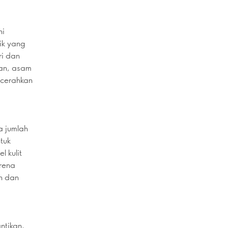
ni
ik yang
ri dan
kan, asam
ncerahkan
a jumlah
tuk
 kulit
rena
n dan
ntikan,