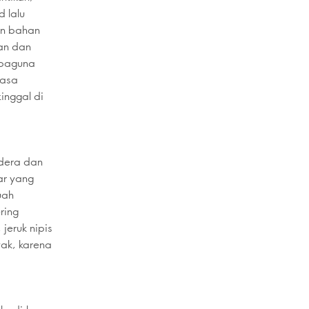
 lalu
kan bahan
an dan
rbaguna
rasa
inggal di
ndera dan
ar yang
uah
ring
eruk nipis
yak, karena