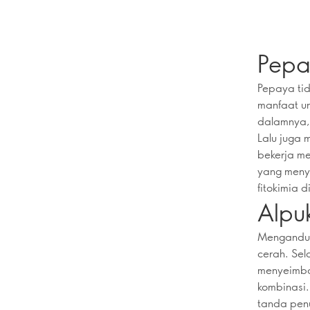
Pepa
Pepaya tid
manfaat un
dalamnya, 
Lalu juga
bekerja me
yang menyu
fitokimia 
Alpu
Mengandung
cerah. Sel
menyeimban
kombinasi.
tanda pen