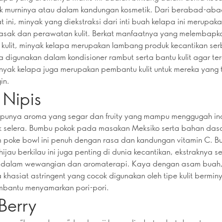
k murninya atau dalam kandungan kosmetik. Dari berabad-abad
t ini, minyak yang diekstraksi dari inti buah kelapa ini merupa
asak dan perawatan kulit. Berkat manfaatnya yang melembapk
 kulit, minyak kelapa merupakan lambang produk kecantikan se
a digunakan dalam kondisioner rambut serta bantu kulit agar te
nyak kelapa juga merupakan pembantu kulit untuk mereka yang t
in.
 Nipis
is punya aroma yang segar dan fruity yang mampu menggugah i
ik selera. Bumbu pokok pada masakan Meksiko serta bahan das
 poke bowl ini penuh dengan rasa dan kandungan vitamin C. B
ijau berkilau ini juga penting di dunia kecantikan, ekstraknya se
 dalam wewangian dan aromaterapi. Kaya dengan asam buah, j
 khasiat astringent yang cocok digunakan oleh tipe kulit bermin
bantu menyamarkan pori-pori.
Berry