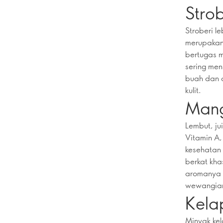
Strob
Stroberi l
merupakan 
bertugas m
sering men
buah dan 
kulit.
Man
Lembut, ju
Vitamin A,
kesehatan 
berkat kha
aromanya y
wewangia
Kela
Minyak kel