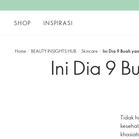
SHOP
INSPIRASI
Home
/
BEAUTY INSIGHTS HUB
/
Skincare
/
Ini Dia 9 Buah ya
Ini Dia 9 B
Tidak h
kesehat
khasiat