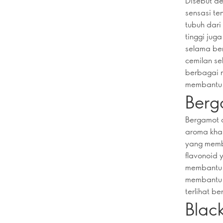
Disebut de
sensasi t
tubuh dari
tinggi jug
selama ber
cemilan se
berbagai m
membantu m
Berg
Bergamot a
aroma khas
yang membe
flavonoid 
membantu m
membantu 
terlihat be
Blac